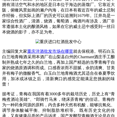
拥有清洁空气和水的地区是日本位于海边的蒸馏厂。它靠近大
阪，俯瞰风景如画的濑户内海，在日本有着近百年的威士忌制
作经验，但实际上酒厂的历史可以追溯到1679年。江井岛是一
家综合性酒厂，清酒，烧酒，葡萄酒，梅酒均有涉及，酒厂非
常遵循本土化的酿酒风格，如果在它的威士忌中感受到一丝日
本烧酒的影子，亦不足为奇。
主编回复大家
重庆洋酒批发市场在哪里
就去保税港。明石白玉
白兰地青梅酒采用本酒厂在山梨县白州的Charmant酒庄手工酿
制并熟成七年之久的白兰地，再加上国产精选的当季青梅于自
家的烧酒原酒调和而成。口感香浓而不甜腻，余韵清爽、甘美
并有梅子的微酸香气。白玉白兰地青梅酒尤其适合在春夏季饮
用，加冰或冰镇之后，清新爽口的感觉定能满足您挑剔的味
蕾！
据考证，青梅在我国有着3000多年的栽培历史，历史上有“青
梅煮酒论英雄”、“郎骑竹马来，绕床弄青梅”的佳话。青梅作
为一种药食同源的原料，内含多种天然有机酸，能够抗氧化、
调节身体酸碱平衡、抑制脂肪堆积等。 既有历史文化的传
承，又有健康品质的产品诉求，国产发酵型青梅酒无论是在自