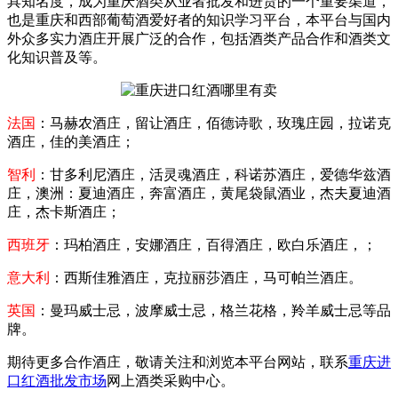
具知名度，成为重庆酒类从业者批发和进货的一个重要渠道，
也是重庆和西部葡萄酒爱好者的知识学习平台，本平台与国内
外众多实力酒庄开展广泛的合作，包括酒类产品合作和酒类文
化知识普及等。
法国
：马赫农酒庄，留让酒庄，佰德诗歌，玫瑰庄园，拉诺克
酒庄，佳的美酒庄；
智利
：甘多利尼酒庄，活灵魂酒庄，科诺苏酒庄，爱德华兹酒
庄，澳洲：夏迪酒庄，奔富酒庄，黄尾袋鼠酒业，杰夫夏迪酒
庄，杰卡斯酒庄；
西班牙
：玛柏酒庄，安娜酒庄，百得酒庄，欧白乐酒庄，；
意大利
：西斯佳雅酒庄，克拉丽莎酒庄，马可帕兰酒庄。
英国
：曼玛威士忌，波摩威士忌，格兰花格，羚羊威士忌等品
牌。
期待更多合作酒庄，敬请关注和浏览本平台网站，联系
重庆进
口红酒批发市场
网上酒类采购中心。