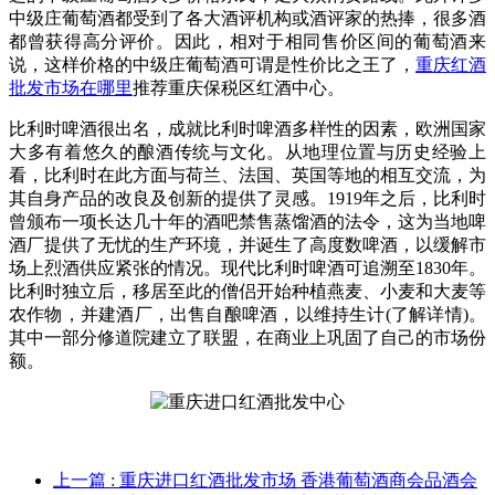
中级庄葡萄酒都受到了各大酒评机构或酒评家的热捧，很多酒
都曾获得高分评价。因此，相对于相同售价区间的葡萄酒来
说，这样价格的中级庄葡萄酒可谓是性价比之王了，
重庆红酒
批发市场在哪里
推荐重庆保税区红酒中心。
比利时啤酒很出名，成就比利时啤酒多样性的因素，欧洲国家
大多有着悠久的酿酒传统与文化。从地理位置与历史经验上
看，比利时在此方面与荷兰、法国、英国等地的相互交流，为
其自身产品的改良及创新的提供了灵感。1919年之后，比利时
曾颁布一项长达几十年的酒吧禁售蒸馏酒的法令，这为当地啤
酒厂提供了无忧的生产环境，并诞生了高度数啤酒，以缓解市
场上烈酒供应紧张的情况。现代比利时啤酒可追溯至1830年。
比利时独立后，移居至此的僧侣开始种植燕麦、小麦和大麦等
农作物，并建酒厂，出售自酿啤酒，以维持生计(了解详情)。
其中一部分修道院建立了联盟，在商业上巩固了自己的市场份
额。
上一篇
: 重庆进口红酒批发市场 香港葡萄酒商会品酒会