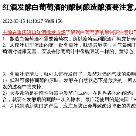
红酒发酵白葡萄酒的酿制酿造酿酒要注意
2022-03-15 11:10:27
酒编
156
主编在
重庆进口红酒批发市场
了解到白葡萄酒的酿制要注意以
1、酿造白葡萄酒不需要葡萄衣，所以葡萄运到酿酒厂就先挤
2、从榨汁机里流出的第一批葡萄汁，味道最醇美，香气最纯
萄酒对健康无害，应该去除葡萄汁中像豌豆汤一样的、黄绿色
3、葡萄汁澄清后，就可以进行发酵了。发酵对酒的气味的影
1）低温可保持葡萄的原味。发酵在自然状态下是放热的，所以
发的过程中损失掉。
2）大多数酒是在惰性容器中发酵而成的。在世界各地的酿酒厂
合，就要在发酵后的藏酿中加入橡木。最广泛使用的是法国「来源于阿
4、为得到清新爽口的产品，应注意防止会导致酸度降低的乳