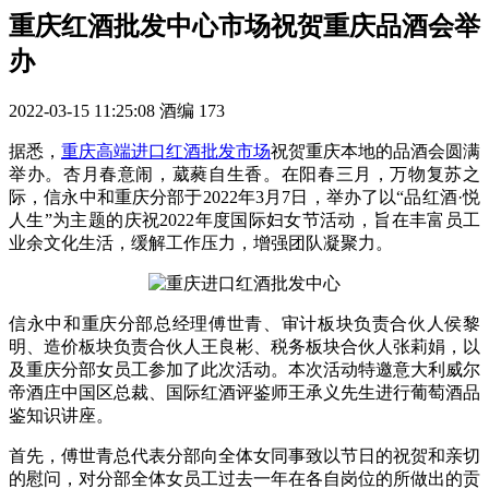
重庆红酒批发中心市场祝贺重庆品酒会举
办
2022-03-15 11:25:08
酒编
173
据悉，
重庆高端进口红酒批发市场
祝贺重庆本地的品酒会圆满
举办。杏月春意闹，葳蕤自生香。在阳春三月，万物复苏之
际，信永中和重庆分部于2022年3月7日，举办了以“品红酒·悦
人生”为主题的庆祝2022年度国际妇女节活动，旨在丰富员工
业余文化生活，缓解工作压力，增强团队凝聚力。
信永中和重庆分部总经理傅世青、审计板块负责合伙人侯黎
明、造价板块负责合伙人王良彬、税务板块合伙人张莉娟，以
及重庆分部女员工参加了此次活动。本次活动特邀意大利威尔
帝酒庄中国区总裁、国际红酒评鉴师王承义先生进行葡萄酒品
鉴知识讲座。
首先，傅世青总代表分部向全体女同事致以节日的祝贺和亲切
的慰问，对分部全体女员工过去一年在各自岗位的所做出的贡