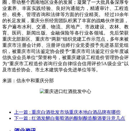
圈，带动整个西南地区业务的发展；凝聚了一大批具备深厚专
业素养、丰富实践经验、良好沟通能力，精通审计、工程造
价、税务、管理咨询和法律等方面的行业精英。 经过10余年
的长足发展，重庆分所经营团队积累了丰富的战略伙伴资源，
客户遍布水利、交通、物流、房地产、市政建设、农林、教
育、医药、新闻出版、金融保险等各行业各领域。 先后荣获
重庆北部新区、重庆市“两新”组织党建工作示范点，多年来被
重庆市注册会计师、注册评估师行业党委授予先进基层党组
织，被重庆市司法鉴定协会授予“重庆市司法鉴定行业年度诚
信执业会员单位”荣誉称号，被重庆建设工程造价管理协会评
为“重庆市工程造价咨询行业自律综合信用评价5A级企业”以
及市造价协会、市土木建筑学会先进单位等等。
来源：信永中和重庆分部
上一篇
: 重庆白酒批发市场重庆本地白酒品牌有哪些
下一篇
: 红酒发酵白葡萄酒的酿制酿造酿酒要注意几点
酒业资讯