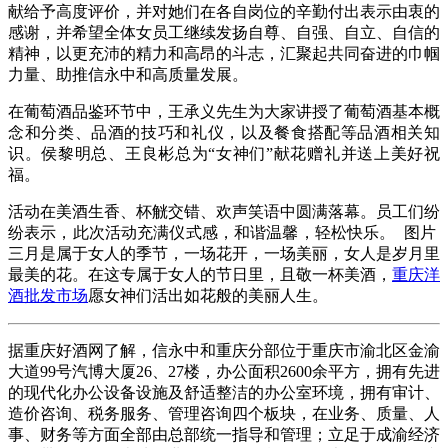
献给予高度评价，并对她们在各自岗位的辛勤付出表示由衷的
感谢，并希望全体女员工继续发扬自尊、自强、自立、自信的
精神，以更充沛的精力和高昂的斗志，汇聚起共同奋进的巾帼
力量、助推信永中和高质量发展。
在葡萄酒品鉴环节中，王承义先生为大家讲授了葡萄酒基本概
念和分类、品酒的技巧和礼仪，以及餐食搭配等品酒相关知
识。侯黎明总、王良彬总为“女神们”献花赠礼并送上美好祝
福。
活动在美酒生香、杯觥交错、欢声笑语中圆满落幕。员工们纷
纷表示，此次活动充满仪式感，和谐温馨，轻松快乐。 图片
三月是属于女人的季节，一场花开，一场美丽，女人是岁月里
最美的花。在这专属于女人的节日里，且敬一杯美酒，
重庆洋
酒批发市场
愿女神们活出如花般的美丽人生。
据重庆好酒网了解，
信永中和重庆分部位于
重庆市渝北区金渝
大道99号汽博大厦26、27楼，办公面积2600余平方，拥有先进
的现代化办公设备设施及舒适整洁的办公室环境，拥有审计、
造价咨询、税务服务、管理咨询四个板块，在业务、质量、人
事、财务等方面全部由总部统一指导和管理；立足于成渝经济