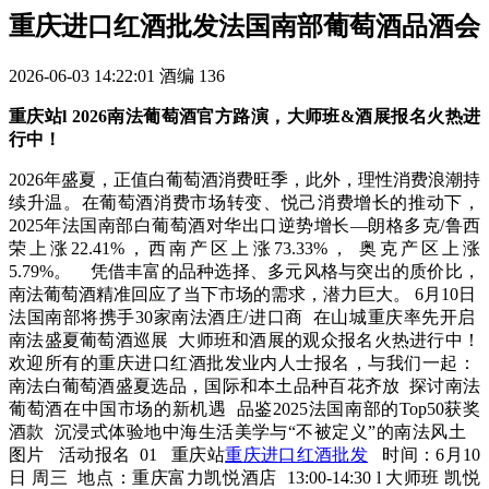
重庆进口红酒批发法国南部葡萄酒品酒会
2026-06-03 14:22:01
酒编
136
重庆站l 2026南法葡萄酒官方路演，大师班&酒展报名火热进
行中！
2026年盛夏，正值白葡萄酒消费旺季，此外，理性消费浪潮持
续升温。在葡萄酒消费市场转变、悦己消费增长的推动下，
2025年法国南部白葡萄酒对华出口逆势增长—朗格多克/鲁西
荣上涨22.41%，西南产区上涨73.33%， 奥克产区上涨
5.79%。 凭借丰富的品种选择、多元风格与突出的质价比，
南法葡萄酒精准回应了当下市场的需求，潜力巨大。 6月10日
法国南部将携手30家南法酒庄/进口商 在山城重庆率先开启
南法盛夏葡萄酒巡展 大师班和酒展的观众报名火热进行中！
欢迎所有的重庆进口红酒批发业内人士报名，与我们一起：
南法白葡萄酒盛夏选品，国际和本土品种百花齐放 探讨南法
葡萄酒在中国市场的新机遇 品鉴2025法国南部的Top50获奖
酒款 沉浸式体验地中海生活美学与“不被定义”的南法风土
图片 活动报名 01 重庆站
重庆进口红酒批发
时间：6月10
日 周三 地点：重庆富力凯悦酒店 13:00-14:30 l 大师班 凯悦