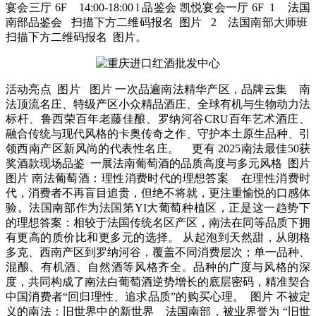
宴会三厅 6F 14:00-18:00 l 品鉴会 凯悦宴会一厅 6F 1 法国
南部品鉴会 扫描下方二维码报名 图片 2 法国南部大师班
扫描下方二维码报名 图片。
活动亮点 图片 图片 一次品遍南法精华产区，品牌云集 南
法顶流名庄、特级产区小众精品酒庄、全球有机与生物动力法
标杆、鲁西荣百年老藤佳酿、罗纳河谷CRU百年艺术酒庄、
融合传统与现代风格的卡奥传奇之作、守护本土原生品种、引
领西南产区新风尚的代表性名庄。 更有 2025南法最佳50获
奖酒款现场品鉴 一展法南葡萄酒的品质高度与多元风格 图片
图片 南法葡萄酒：理性消费时代的理想答案 在理性消费时
代，消费者不再盲目追贵，但绝不将就，更注重愉悦的口感体
验。法国南部作为法国第YI大葡萄种植区，正是这一趋势下
的理想答案：相较于法国传统名区产区，南法在同等品质下拥
有更高的质价比和更多元的选择。 从起泡到天然甜，从朗格
多克、西南产区到罗纳河谷，覆盖不同消费层次；单一品种、
混酿、有机酒、自然酒等风格齐全。品种的广度与风格的深
度，共同构成了南法白葡萄酒逆势增长的底层密码，精准契合
中国消费者“回归理性、追求品质”的购买心理。 图片 不被定
义的南法：旧世界中的新世界 法国南部，被业界誉为 “旧世