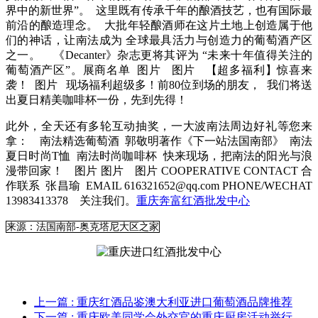
界中的新世界”。 这里既有传承千年的酿酒技艺，也有国际最
前沿的酿造理念。 大批年轻酿酒师在这片土地上创造属于他
们的神话，让南法成为 全球最具活力与创造力的葡萄酒产区
之一。 《Decanter》杂志更将其评为 “未来十年值得关注的
葡萄酒产区”。展商名单 图片 图片 【超多福利】惊喜来
袭！ 图片 现场福利超级多！前80位到场的朋友， 我们将送
出夏日精美咖啡杯一份，先到先得！
此外，全天还有多轮互动抽奖，一大波南法周边好礼等您来
拿： 南法精选葡萄酒 郭敬明著作《下一站法国南部》 南法
夏日时尚T恤 南法时尚咖啡杯 快来现场，把南法的阳光与浪
漫带回家！ 图片 图片 图片 COOPERATIVE CONTACT 合
作联系 张昌瑜 EMAIL 616321652@qq.com PHONE/WECHAT
13983413378 关注我们。
重庆奔富红酒批发中心
来源：法国南部-奥克塔尼大区之家
上一篇
: 重庆红酒品鉴澳大利亚进口葡萄酒品牌推荐
下一篇
: 重庆欧美同学会外交官的重庆厨房活动举行