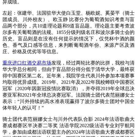
异成绩。
左起：张建华、法国驻华大使白玉堂、杨欧妮、奚晏平（骑士
团成员、川外校友）、欧玉静 比赛分为葡萄酒知识考查与盲
品两个部分，共10道理论题和9道盲品题。理论题主要考查波
尔多有关葡萄酒的法规、1855分级列级名庄和波尔多骑士会的
历史。盲品则是在没有任何提示的情况下，仅凭杯中酒的颜
色、香气及口感等信息，来判断葡萄酒年份、来源产区及酒
庄、价格及优劣等等信息。
重庆进口红酒交易市场
发现，
经过两轮比赛的比拼，我校与清
华大学总分相同，但由于盲品部分得分低于清华大学，最终获
得中国赛区第二名。近年来，我院学生代表川外参加本项赛事
均取得优异成绩。2019年、2021年及2022年我校蝉联中国赛区
冠军（2020年因新冠疫情比赛取消），并夺得2019年全球总决
赛亚军和2021年全球总决赛冠军。法国骑士团代表范丽娜女士
表示：“川外持续的高水准表现赢得了波尔多骑士团对中国全
体年轻人的认可！”
骑士团代表范丽娜女士与川外代表队合影 2024年法语歌曲大
赛成都赛区半决赛二等奖 法语学院2022级法语专业刘宇航同
学，参加由成都法语联盟主办的2024年法语歌曲大赛成都赛区