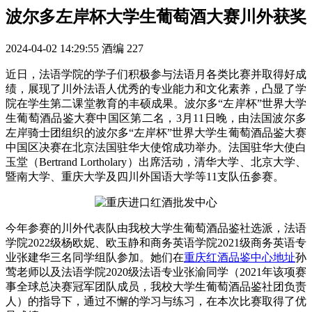
波尔多左岸杯大学生葡萄酒大赛川外获奖
2024-04-02 14:29:55
酒编
227
近日，法语学院的学子们积极参与法语月各类比赛并取得好成
绩，展现了川外法语人优秀的专业能力和文化素养，凸显了学
院在学生第二课堂教育的丰硕成果。波尔多“左岸杯”世界大学
生葡萄酒品鉴大赛中国区第二名，3月11日晚，由法国波尔多
左岸骑士团组织的波尔多“左岸杯”世界大学生葡萄酒品鉴大赛
中国区决赛在北京法国驻华大使馆成功举办。法国驻华大使白
玉堂（Bertrand Lortholary）出席活动，清华大学、北京大学、
暨南大学、重庆大学及四川外国语大学等11支队伍参赛。
今年参赛的川外代表队由我校大学生葡萄酒品鉴社选派，法语
学院2022级杨欧妮、欧玉静和商务英语学院2021级商务英语专
业张建华三名同学组队参加。她们在
重庆红酒品鉴中心地址
孙
莺老师以及法语学院2020级法语专业张渝同学（2021年该项赛
事全球总决赛冠军团队成员，我校大学生葡萄酒品鉴社团负责
人）的指导下，通过不懈的学习与练习，在本次比赛取得了优