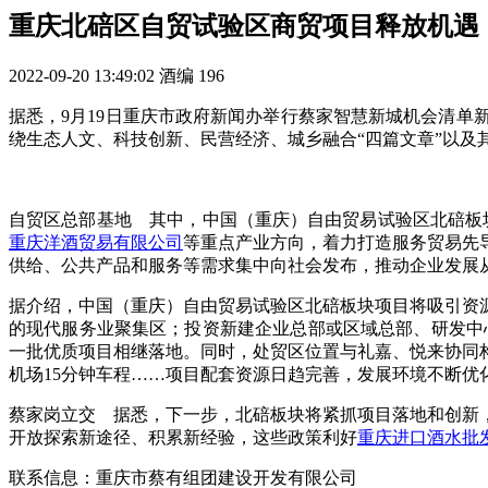
重庆北碚区自贸试验区商贸项目释放机遇
2022-09-20 13:49:02
酒编
196
据悉，9月19日重庆市政府新闻办举行蔡家智慧新城机会清
绕生态人文、科技创新、民营经济、城乡融合“四篇文章”以及
自贸区总部基地 其中，中国（重庆）自由贸易试验区北碚板块
重庆洋酒贸易有限公司
等重点产业方向，着力打造服务贸易先
供给、公共产品和服务等需求集中向社会发布，推动企业发展
据介绍，中国（重庆）自由贸易试验区北碚板块项目将吸引资
的现代服务业聚集区；投资新建企业总部或区域总部、研发中
一批优质项目相继落地。同时，处贸区位置与礼嘉、悦来协同构
机场15分钟车程……项目配套资源日趋完善，发展环境不断优
蔡家岗立交 据悉，下一步，北碚板块将紧抓项目落地和创新
开放探索新途径、积累新经验，这些政策利好
重庆进口酒水批
联系信息：重庆市蔡有组团建设开发有限公司