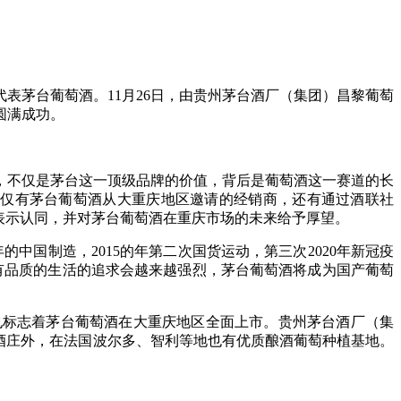
表茅台葡萄酒。11月26日，由贵州茅台酒厂（集团）昌黎葡萄
圆满成功。
，不仅是茅台这一顶级品牌的价值，背后是葡萄酒这一赛道的长
不仅有茅台葡萄酒从大重庆地区邀请的经销商，还有通过酒联社
表示认同，并对茅台葡萄酒在重庆市场的未来给予厚望。
中国制造，2015的年第二次国货运动，第三次2020年新冠疫
和有品质的生活的追求会越来越强烈，茅台葡萄酒将成为国产葡萄
也标志着茅台葡萄酒在大重庆地区全面上市。贵州茅台酒厂（集
凰酒庄外，在法国波尔多、智利等地也有优质酿酒葡萄种植基地。