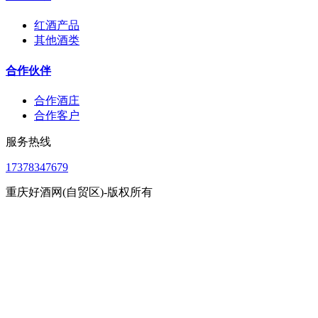
红酒产品
其他酒类
合作伙伴
合作酒庄
合作客户
服务热线
17378347679
重庆好酒网(自贸区)-版权所有