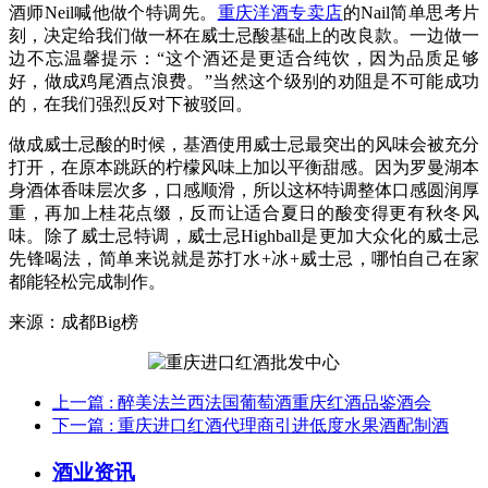
酒师Neil喊他做个特调先。
重庆洋酒专卖店
的Nail简单思考片
刻，决定给我们做一杯在威士忌酸基础上的改良款。一边做一
边不忘温馨提示：“这个酒还是更适合纯饮，因为品质足够
好，做成鸡尾酒点浪费。”当然这个级别的劝阻是不可能成功
的，在我们强烈反对下被驳回。
做成威士忌酸的时候，基酒使用威士忌最突出的风味会被充分
打开，在原本跳跃的柠檬风味上加以平衡甜感。因为罗曼湖本
身酒体香味层次多，口感顺滑，所以这杯特调整体口感圆润厚
重，再加上桂花点缀，反而让适合夏日的酸变得更有秋冬风
味。除了威士忌特调，威士忌Highball是更加大众化的威士忌
先锋喝法，简单来说就是苏打水+冰+威士忌，哪怕自己在家
都能轻松完成制作。
来源：
成都Big榜
上一篇
: 醉美法兰西法国葡萄酒重庆红酒品鉴酒会
下一篇
: 重庆进口红酒代理商引进低度水果酒配制酒
酒业资讯