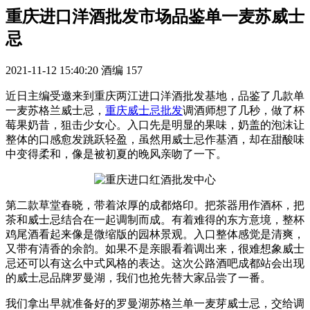
重庆进口洋酒批发市场品鉴单一麦苏威士
忌
2021-11-12 15:40:20
酒编
157
近日主编受邀来到重庆两江进口洋酒批发基地，品鉴了几款单
一麦苏格兰威士忌，
重庆威士忌批发
调酒师想了几秒，做了杯
莓果奶昔，狙击少女心。入口先是明显的果味，奶盖的泡沫让
整体的口感愈发跳跃轻盈，虽然用威士忌作基酒，却在甜酸味
中变得柔和，像是被初夏的晚风亲吻了一下。
第二款草堂春晓，带着浓厚的成都烙印。把茶器用作酒杯，把
茶和威士忌结合在一起调制而成。有着难得的东方意境，整杯
鸡尾酒看起来像是微缩版的园林景观。入口整体感觉是清爽，
又带有清香的余韵。如果不是亲眼看着调出来，很难想象威士
忌还可以有这么中式风格的表达。这次公路酒吧成都站会出现
的威士忌品牌罗曼湖，我们也抢先替大家品尝了一番。
我们拿出早就准备好的罗曼湖苏格兰单一麦芽威士忌，交给调