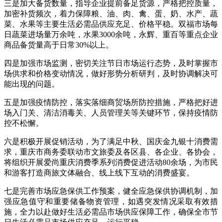
三是加大备货数量，指导企业提前备足货源，严格把控质量，
加密补货频次，着力保障粮、油、肉、禽、蛋、奶、水产、蔬
菜、水果等主要生活必需品供应充足、价格平稳。双福市场每
日蔬菜进场量万余吨，水果3000余吨，永辉、重百等重点企业
商品备货量高于日常30%以上。
四是加强市场监测，密切关注节日市场运行态势，及时掌握市
场供求和价格变动情况，做好形势分析研判，及时协调解决可
能出现的问题。
五是加强疫情防控，落实落细商贸场所防控措施，严格把好进
场入门关、清洁消毒关、人员管理关等关键环节，保持疫情防
控不松懈。
六是积极开展促销活动，为了满足中秋、国庆金九银十消费需
求，重庆市商务委联动市文旅委及各区县、各企业、各协会，
将组织开展爱尚重庆消费季系列消费促进活动80余场，为市民
和游客打造商旅文体融合、线上线下互动的消费盛宴。
七是完善市场应急保供工作预案，健全应急保供协调机制，加
强应急值守和重要储备物资管理，如遇突发情况采取有效措
施，全力以赴做好生活必需品市场供应保障工作，确保全市节